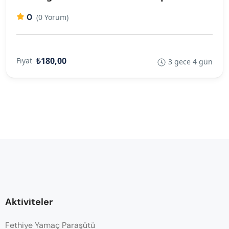
0
(0 Yorum)
₺180,00
Fiyat
3 gece 4 gün
Aktiviteler
Fethiye Yamaç Paraşütü