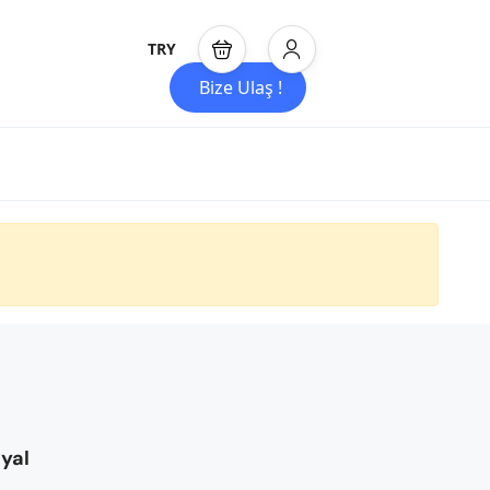
TRY
Bize Ulaş !
yal