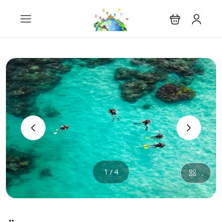
‹
›
1 / 4
.