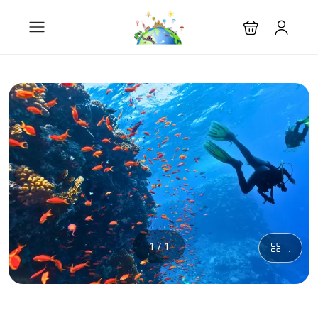
1 / 1
.