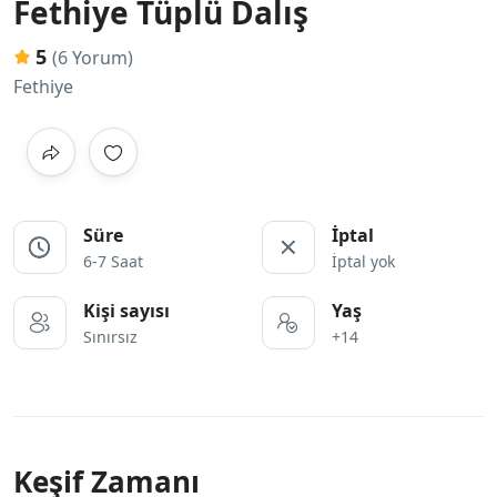
Fethiye Tüplü Dalış
5
(6 Yorum)
Fethiye
Süre
İptal
6-7 Saat
İptal yok
Kişi sayısı
Yaş
Sınırsız
+14
Keşif Zamanı